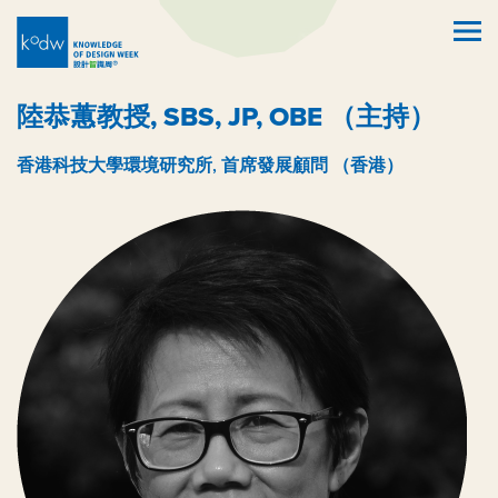
陸恭蕙教授, SBS, JP, OBE （主持）
香港科技大學環境研究所, 首席發展顧問 （香港）