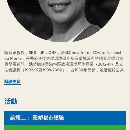
陸恭蕙教授，SBS，JP，OBE，法國Chevalier de l’Ordre National
du Mérite，是香港科技大學環境研究所及環境及可持續發展學部首
席發展顧問。她曾擔任香港特區政府環境局副局長（2012-17）及立
法會議員（1992-97及1998-2000）。自1980年代起，她活躍於公共
政策及政治範疇，亦是非牟利智庫思匯政策研究所的創辦人兼行政
總裁（2000-12）。她在香港成立過多個非牟利組織，關注環境、平
閱讀更多
等機會、文化藝術及人權等議題。
陸教授現為何鴻毅家族基金董事局成員、CDP Worldwide董事局成
活動
員和WYNG大師攝影獎顧問，並出版過多部學術著作及暢銷書籍。
熟悉環境政策的她，曾向世界衛生組織及國際能源署，就空氣污染
及公共衛生提供建議。她於英國修讀法律出身，其後從事期貨買
論壇二： 重塑都市體驗
賣。她更獲赫爾大學頒授榮譽法律博士及艾希特大學頒授榮譽科學
博士。