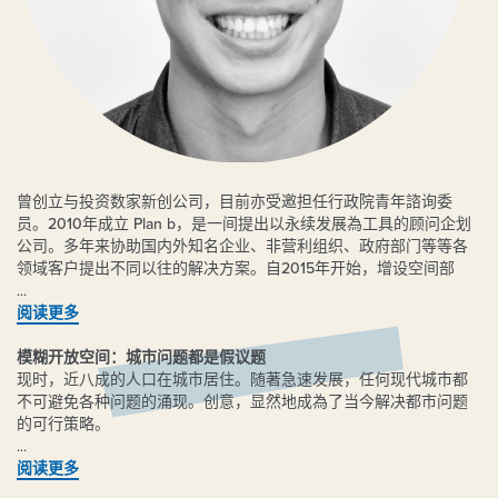
曾创立与投资数家新创公司，目前亦受邀担任行政院青年諮询委
员。2010年成立 Plan b，是一间提出以永续发展為工具的顾问企划
公司。多年来协助国内外知名企业、非营利组织、政府部门等等各
领域客户提出不同以往的解决方案。自2015年开始，增设空间部
门，开始企划自家的各类空间產品 ( by Plan b )。除了希望以空间
(space) 作為永续发展工具的推广实例，同时也是示范如何将永续发
阅读更多
展这项工具与其他工具（如design thinking, big data..等等）进行有
效结合。空间部门擅长运用都市閒置空间活化，先后建立许多新型
模糊开放空间：城市问题都是假议题
态空间，包含中山足球场原址改造的大型新型态办公空间CIT、都市
现时，近八成的人口在城市居住。随著急速发展，任何现代城市都
开放空间计划ParkUp系列等等，荣获各领域设计或社会创新奖项的
不可避免各种问题的涌现。创意，显然地成為了当今解决都市问题
肯定。
的可行策略。
创意需放於空间，在人群中萌芽，在城市的角落中蕴酿，才能发挥
阅读更多
作用。开放空间於当中担当重要的角色，既是家庭和工作的缓冲地