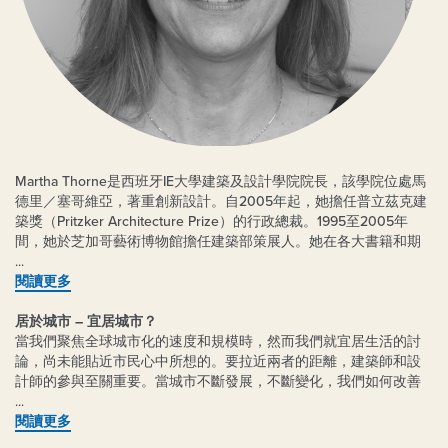
Martha Thorne是西班牙IE大學建築及設計學院院長，該學院位處馬
德里／塞哥維亞，著重創新設計。自2005年起，她擔任普立茲克建
築獎（Pritzker Architecture Prize）的行政總裁。1995至2005年
間，她於芝加哥藝術博物館擔任建築部策展人。她在各大書籍和期
刊發表過無數文章，分析當代建築和城市。此外，她更分別擔任
International Archive of Women in Architecture和Graham
閱讀更多
Foundation for Fine Arts的董事。她亦為新建的National Museum of
Chinese Art、莫斯科Zaryadye Park和ArcVision – Women and
居於城市
–
宜居城市
？
Architecture Prize等項目擔任評審。
當
我
們
聚焦全球城市化的速度和
規
模
時
，
然而我
們
就宜居生活的
討
論
，
尚未能
貼
近市民心中所想的
。
要拉近
兩
者的距
離
，
建
築師
和
設
Martha是美國賓夕凡尼亞大學城市規劃碩士，同時亦是美國水牛城
計師
的
參與
至
關
重要
。
當
城市不
斷發
展
，
不
斷變
化
，
我
們
如何改善
紐約州立大學 都市事務學系文學士。她其後再到倫敦政治經濟學院
城市的生活
質
素
？
這
有
賴
於重新
審視
和理解城市化
、
建
築
和公
眾參
深造。
與
閱讀更多
的新方法
，
和其他
關鍵
的因素
。